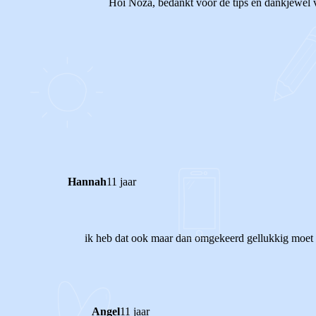
Hoi Noza, bedankt voor de tips en dankjewel v
1
0
Reageer
Hannah
11 jaar
ik heb dat ook maar dan omgekeerd gellukkig moet i
Angel
11 jaar