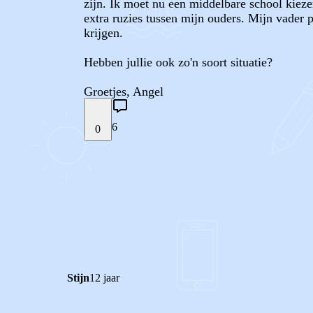
zijn. Ik moet nu een middelbare school kiez
extra ruzies tussen mijn ouders. Mijn vader 
krijgen.
Hebben jullie ook zo'n soort situatie?
Groetjes, Angel
6
0
STEL JE EIGEN VRAAG
REACTIES (
6
)
Stijn
12 jaar