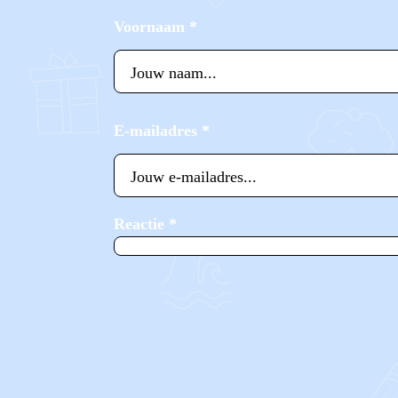
Voornaam
*
E-mailadres
*
Reactie
*