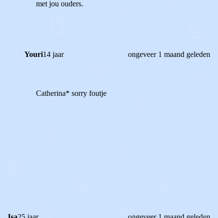
met jou ouders.
Youri
14 jaar
ongeveer 1 maand geleden
Catherina* sorry foutje
2
0
Reageer
Isa
25 jaar
ongeveer 1 maand geleden