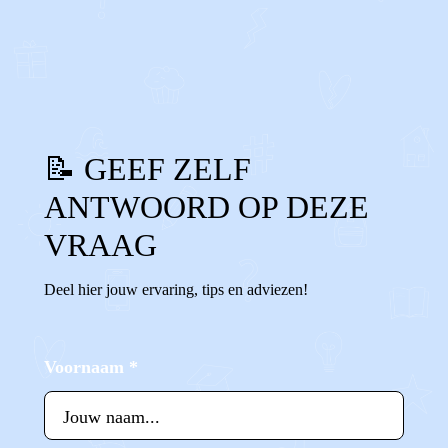
0
0
Reageer
📝 GEEF ZELF
ANTWOORD OP DEZE
VRAAG
Deel hier jouw ervaring, tips en adviezen!
Voornaam
*