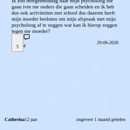
Ik zou morgenmiddag naar mijn psycholoog toe
gaan ivm me ouders die gaan scheiden en ik heb
dus ook activiteiten met school dus daarom heeft
mijn moeder besloten om mijn afspraak met mijn
psycholoog af te zeggen wat kan ik hierop zeggen
tegen me moeder?
29-06-2026
4
5
STEL JE EIGEN VRAAG
OF
REAGEER OP DIT BERICHT
REACTIES (
4
)
Catherina
12 jaar
ongeveer 1 maand geleden