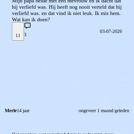
Mijn papa belde met een mevrouw en ik dacht dat
hij verliefd was. Hij heeft nog nooit verteld dat hij
verliefd was. en dat vind ik niet leuk. Ik mis hem.
Wat kan ik doen?
03-07-2026
3
11
STEL JE EIGEN VRAAG
OF
REAGEER OP DIT BERICHT
REACTIES (
3
)
Merle
14 jaar
ongeveer 1 maand geleden