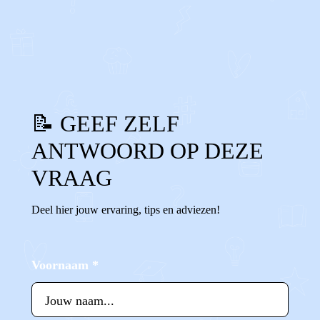
0
0
Reageer
📝 GEEF ZELF
ANTWOORD OP DEZE
VRAAG
Deel hier jouw ervaring, tips en adviezen!
Voornaam
*