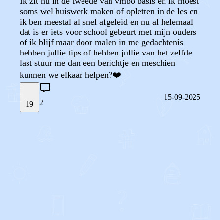
Ik zit nu in de tweede van vmbo basis en ik moest
soms wel huiswerk maken of opletten in de les en
ik ben meestal al snel afgeleid en nu al helemaal
dat is er iets voor school gebeurt met mijn ouders
of ik blijf maar door malen in me gedachtenis
hebben jullie tips of hebben jullie van het zelfde
last stuur me dan een berichtje en meschien
kunnen we elkaar helpen?❤️
15-09-2025
2
19
STEL JE EIGEN VRAAG
OF
REAGEER OP DIT BERICHT
REACTIES (
2
)