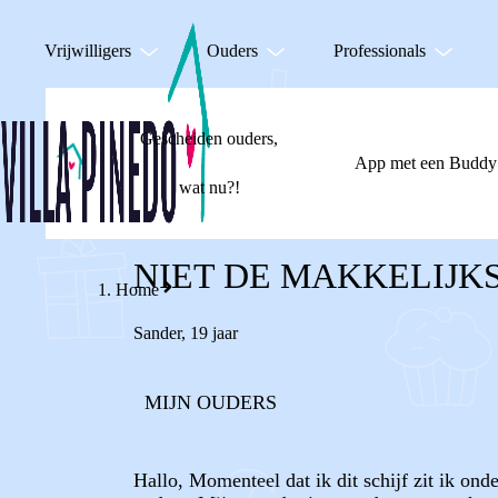
Vrijwilligers
Ouders
Professionals
Gescheiden ouders,
App met een Buddy
wat nu?!
NIET DE MAKKELIJK
Home
Sander
,
19 jaar
MIJN OUDERS
Hallo, Momenteel dat ik dit schijf zit ik on