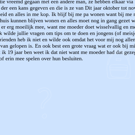
tie vreemd gegaan met een andere man, ze hebben elkaar via 
t der een kans gegeven en die is ze van Dit jaar oktober tot 
eid en alles in me kop. Ik blijf bij me pa wonen want bij me 
huis kunnen blijven wonen en alles moet nog in gang gezet wo
er erg moeilijk mee, want me moeder doet wisselvallig en me p
ik wilde jullie vragen om tips om te doen en jongens (of mei
 vrienden heb ik niet en wilde ook omdat het voor mij nog all
an gelopen is. En ook best een grote vraag wat er ook bij mi
 ik 19 jaar ben weet ik dat niet want me moeder had dat ge
of erin mee spelen over hun besluiten.
OF