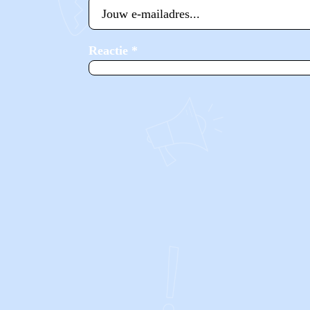
Reactie
*