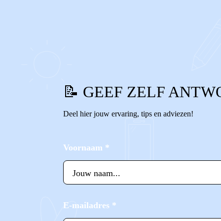
0
0
Reageer
📝 GEEF ZELF ANTW
Deel hier jouw ervaring, tips en adviezen!
Voornaam
*
E-mailadres
*