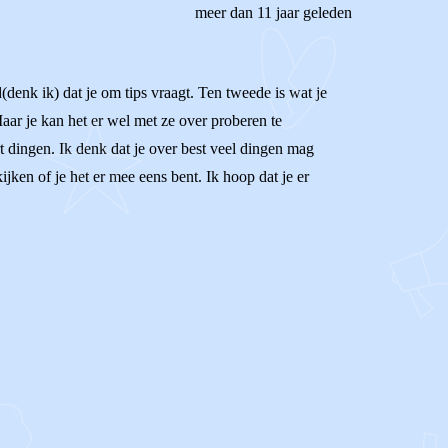
meer dan 11 jaar geleden
d(denk ik) dat je om tips vraagt. Ten tweede is wat je
Maar je kan het er wel met ze over proberen te
t dingen. Ik denk dat je over best veel dingen mag
ijken of je het er mee eens bent. Ik hoop dat je er