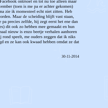
Facebook ontmoet en tot nu toe alleen maar
november (toen is me pa er achter gekomen)
ma zie ik momenteel echt niet zitten. Heb
rden. Maar de scheiding blijft vast staan,
a precies zelfde, hij zegt eerst het ene dan
sjes) dit ook zo hebben mee gemaakt en hun
emaal nieuw is enzo beetje verhalen aanhoren
j rond speelt, me ouders zeggen dat ik niks
zegd en ze kan ook kwaad hebben omdat ze dat
30-11-2014
REAGEER OP DIT BERICHT