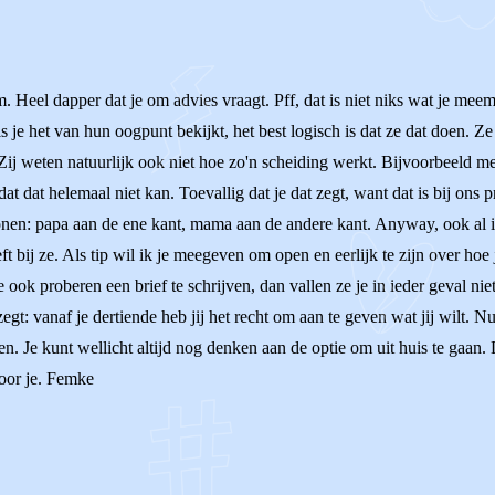
. Heel dapper dat je om advies vraagt. Pff, dat is niet niks wat je meem
s je het van hun oogpunt bekijkt, het best logisch is dat ze dat doen. Ze
j weten natuurlijk ook niet hoe zo'n scheiding werkt. Bijvoorbeeld met 
 dat helemaal niet kan. Toevallig dat je dat zegt, want dat is bij ons p
en: papa aan de ene kant, mama aan de andere kant. Anyway, ook al is 
eft bij ze. Als tip wil ik je meegeven om open en eerlijk te zijn over hoe 
 ook proberen een brief te schrijven, dan vallen ze je in ieder geval niet
egt: vanaf je dertiende heb jij het recht om aan te geven wat jij wilt. N
 Je kunt wellicht altijd nog denken aan de optie om uit huis te gaan. Da
 voor je. Femke