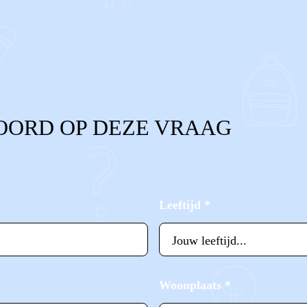
OORD OP DEZE VRAAG
Leeftijd
*
Woonplaats
*