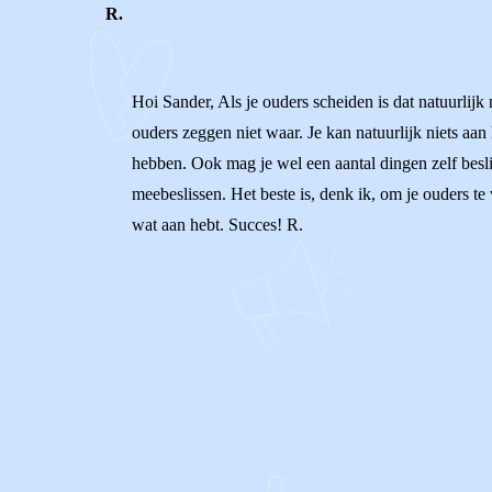
R.
Hoi Sander, Als je ouders scheiden is dat natuurlijk 
ouders zeggen niet waar. Je kan natuurlijk niets aan
hebben. Ook mag je wel een aantal dingen zelf besli
meebeslissen. Het beste is, denk ik, om je ouders te 
wat aan hebt. Succes! R.
0
0
Reageer