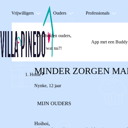
Vrijwilligers
Ouders
Professionals
Gescheiden ouders,
App met een Buddy
wat nu?!
MINDER ZORGEN MA
Home
Nynke
,
12 jaar
MIJN OUDERS
Hoihoi,