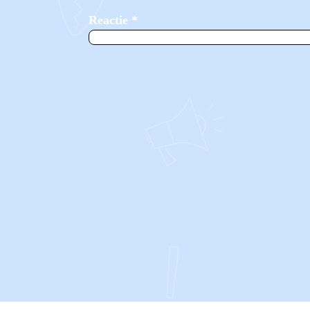
Reactie
*