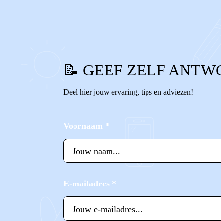
0
0
Reageer
📝 GEEF ZELF ANTW
Deel hier jouw ervaring, tips en adviezen!
Voornaam
*
E-mailadres
*