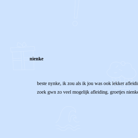
0
0
Reageer
nienke
beste nynke, ik zou als ik jou was ook lekker afleid
zoek gwn zo veel mogelijk afleiding. groetjes nienke