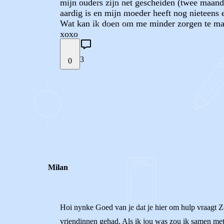
mijn ouders zijn net gescheiden (twee maande
aardig is en mijn moeder heeft nog nieteens e
Wat kan ik doen om me minder zorgen te ma
xoxo
3
0
STEL JE EIGEN VRAAG
REACTIES (
3
)
Milan
Hoi nynke Goed van je dat je hier om hulp vraagt Z
vriendinnen gehad. Als ik jou was zou ik samen met 