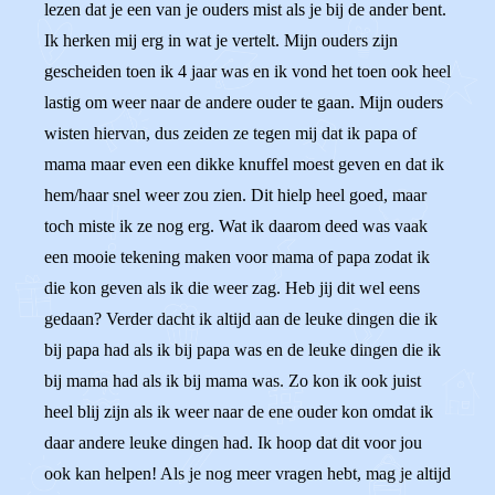
lezen dat je een van je ouders mist als je bij de ander bent.
Ik herken mij erg in wat je vertelt. Mijn ouders zijn
gescheiden toen ik 4 jaar was en ik vond het toen ook heel
lastig om weer naar de andere ouder te gaan. Mijn ouders
wisten hiervan, dus zeiden ze tegen mij dat ik papa of
mama maar even een dikke knuffel moest geven en dat ik
hem/haar snel weer zou zien. Dit hielp heel goed, maar
toch miste ik ze nog erg. Wat ik daarom deed was vaak
een mooie tekening maken voor mama of papa zodat ik
die kon geven als ik die weer zag. Heb jij dit wel eens
gedaan? Verder dacht ik altijd aan de leuke dingen die ik
bij papa had als ik bij papa was en de leuke dingen die ik
bij mama had als ik bij mama was. Zo kon ik ook juist
heel blij zijn als ik weer naar de ene ouder kon omdat ik
daar andere leuke dingen had. Ik hoop dat dit voor jou
ook kan helpen! Als je nog meer vragen hebt, mag je altijd