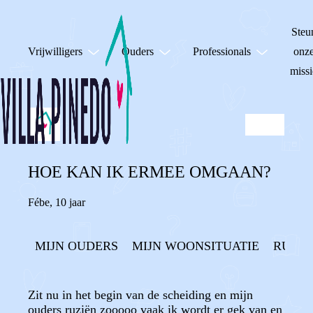
Steu
Vrijwilligers
Ouders
Professionals
onz
missi
HOE KAN IK ERMEE OMGAAN?
Fébe
,
10 jaar
MIJN OUDERS
MIJN WOONSITUATIE
RUZIE
Zit nu in het begin van de scheiding en mijn
ouders ruziën zooooo vaak ik wordt er gek van en