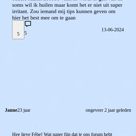
soms wil ik huilen maar komt het er niet uit super
irritant. Zou iemand mij tips kunnen geven om
hier het best mee om te gaan
13-06-2024
5
5
STEL JE EIGEN VRAAG
OF
REAGEER OP DIT BERICHT
REACTIES (
5
)
Janne
23 jaar
ongeveer 2 jaar geleden
Hee lieve Fébe! Wat super fijn dat je ons forum hebt