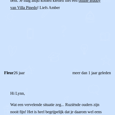
bent. Je mag altijd komen kletsen met een
online Buddy
van Villa Pinedo
! Liefs Amber
0
2
Reageer
Fleur
26 jaar
meer dan 1 jaar geleden
Hi Lynn,
Wat een vervelende situatie zeg... Ruziënde ouders zijn
nooit fijn! Het is heel begrijpelijk dat je daarom wel eens