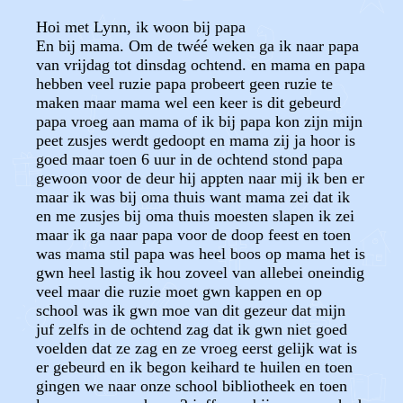
Hoi met Lynn, ik woon bij papa
En bij mama. Om de twéé weken ga ik naar papa
van vrijdag tot dinsdag ochtend. en mama en papa
hebben veel ruzie papa probeert geen ruzie te
maken maar mama wel een keer is dit gebeurd
papa vroeg aan mama of ik bij papa kon zijn mijn
peet zusjes werdt gedoopt en mama zij ja hoor is
goed maar toen 6 uur in de ochtend stond papa
gewoon voor de deur hij appten naar mij ik ben er
maar ik was bij oma thuis want mama zei dat ik
en me zusjes bij oma thuis moesten slapen ik zei
maar ik ga naar papa voor de doop feest en toen
was mama stil papa was heel boos op mama het is
gwn heel lastig ik hou zoveel van allebei oneindig
veel maar die ruzie moet gwn kappen en op
school was ik gwn moe van dit gezeur dat mijn
juf zelfs in de ochtend zag dat ik gwn niet goed
voelden dat ze zag en ze vroeg eerst gelijk wat is
er gebeurd en ik begon keihard te huilen en toen
gingen we naar onze school bibliotheek en toen