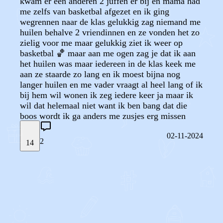
kwam er een anderen 2 juffen er bij en mama had
me zelfs van basketbal afgezet en ik ging
wegrennen naar de klas gelukkig zag niemand me
huilen behalve 2 vriendinnen en ze vonden het zo
zielig voor me maar gelukkig ziet ik weer op
basketbal 🏀 maar aan me ogen zag je dat ik aan
het huilen was maar iedereen in de klas keek me
aan ze staarde zo lang en ik moest bijna nog
langer huilen en me vader vraagt al heel lang of ik
bij hem wil wonen ik zeg iedere keer ja maar ik
wil dat helemaal niet want ik ben bang dat die
boos wordt ik ga anders me zusjes erg missen
02-11-2024
2
14
STEL JE EIGEN VRAAG
OF
REAGEER OP DIT BERICHT