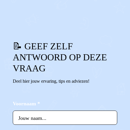
0
0
Reageer
📝 GEEF ZELF
ANTWOORD OP DEZE
VRAAG
Deel hier jouw ervaring, tips en adviezen!
Voornaam
*