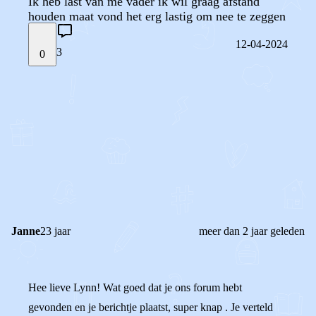
Ik heb last van me vader ik wil graag afstand
houden maat vond het erg lastig om nee te zeggen
12-04-2024
3
0
STEL JE EIGEN VRAAG
OF
REAGEER OP DIT BERICHT
REACTIES (
3
)
Janne
23 jaar
meer dan 2 jaar geleden
Hee lieve Lynn! Wat goed dat je ons forum hebt
gevonden en je berichtje plaatst, super knap . Je verteld