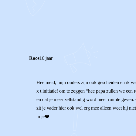
0
0
Reageer
Roos
16 jaar
Hee meid, mijn ouders zijn ook gescheiden en ik we
x t initiatief om te zeggen “hee papa zullen we een 
en dat je meer zelfstandig word meer ruimte geven. O
zit je vader hier ook wel erg mee alleen weet hij niet
in je❤️