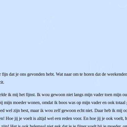
er fijn dat je ons gevonden hebt. Wat naar om te horen dat de weekenden 
it.
voelde ik mij het fijnst. Ik wou gewoon niet langs mijn vader toen mijn 
bij mijn moeder wonen, omdat ik boos was op mijn vader en ook totaal 
deed wel zijn best, maar ik wou zelf gewoon echt niet. Daar heb ik mij o
en! Hoe jij je voelt is altijd wel een reden voor. En hoe jij je ook voelt,
zijn! Het is ook helemaal niet gek dat je je fijner voelt bij je moeder, o