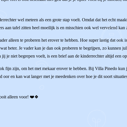
derrechter wel meteen als een grote stap voelt. Omdat dat het echt maak
rs aan tafel zitten heel moeilijk is en misschien ook wel vervelend kan z
ader alleen te proberen het erover te hebben. Hoe super lastig dat ook i
 wat beter. Je vader kan je dan ook proberen te begrijpen, zo kunnen j
en jij je niet begrepen voelt, is een brief aan de kinderrechter altijd een o
ook fijn zijn, om het met mekaar erover te hebben. Bij Villa Pinedo kun
nd oor en kan wat langer met je meedenken over hoe je dit soort situati
nooit alleen voor! ❤️🍀