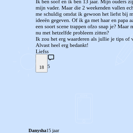
Ik ben soof en ik ben 13 jaar. Mijn ouders 
mijn vader. Maar die 2 weekenden vallen echt
me schuldig omdat ik gewoon het liefst bij 
ideeën gegeven. Of ik ga met haar en papa aan
een soort scene trappen ofzo snap je? Maar me
nu met hetzelfde probleem zitten?
Ik zou het erg waarderen als jullie je tips o
Alvast heel erg bedankt!
Liefss
5
18
STEL JE EIGEN VRAAG
REACTIES (
5
)
Danysha
15 jaar