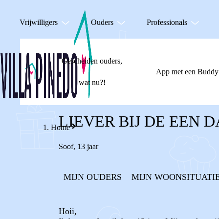
Vrijwilligers
Ouders
Professionals
Gescheiden ouders,
App met een Buddy
wat nu?!
LIEVER BIJ DE EEN D
Home
Soof
,
13 jaar
MIJN OUDERS
MIJN WOONSITUATI
Hoii,