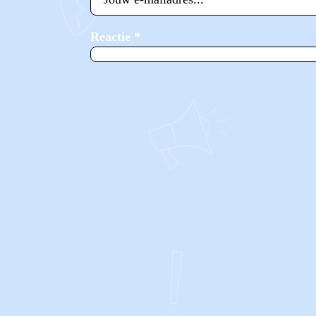
Reactie
*