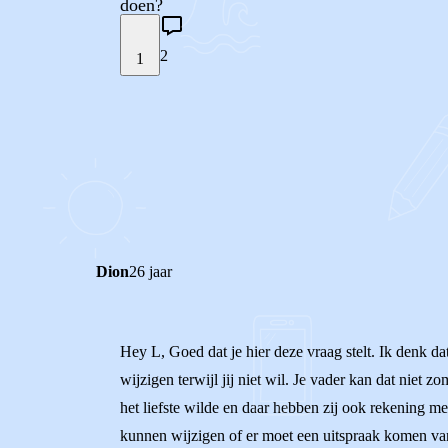
doen?
2
1
STEL JE EIGEN VRAAG
REACTIES (
2
)
Dion
26 jaar
Hey L, Goed dat je hier deze vraag stelt. Ik denk 
wijzigen terwijl jij niet wil. Je vader kan dat nie
het liefste wilde en daar hebben zij ook rekening 
kunnen wijzigen of er moet een uitspraak komen van 