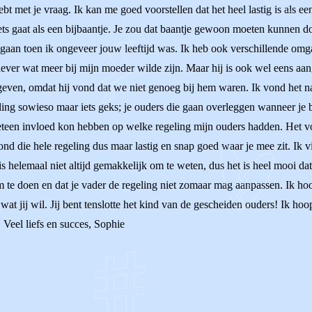
 met je vraag. Ik kan me goed voorstellen dat het heel lastig is als een
iets gaat als een bijbaantje. Je zou dat baantje gewoon moeten kunnen d
r gegaan toen ik ongeveer jouw leeftijd was. Ik heb ook verschillende 
liever wat meer bij mijn moeder wilde zijn. Maar hij is ook wel eens aa
even, omdat hij vond dat we niet genoeg bij hem waren. Ik vond het naar
ling sowieso maar iets geks; je ouders die gaan overleggen wanneer je 
eteen invloed kon hebben op welke regeling mijn ouders hadden. Het voe
ond die hele regeling dus maar lastig en snap goed waar je mee zit. Ik v
 is helemaal niet altijd gemakkelijk om te weten, dus het is heel mooi dat
te doen en dat je vader de regeling niet zomaar mag aanpassen. Ik hoop 
t jij wil. Jij bent tenslotte het kind van de gescheiden ouders! Ik hoop d
 Veel liefs en succes, Sophie