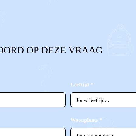
OORD OP DEZE VRAAG
Leeftijd
*
Woonplaats
*