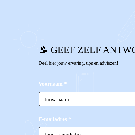
0
0
Reageer
📝 GEEF ZELF ANTW
Deel hier jouw ervaring, tips en adviezen!
Voornaam
*
E-mailadres
*