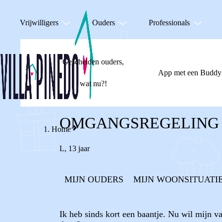
Vrijwilligers
Ouders
Professionals
Gescheiden ouders,
App met een Buddy
wat nu?!
OMGANGSREGELING 
Home
L
,
13 jaar
MIJN OUDERS
MIJN WOONSITUATI
Ik heb sinds kort een baantje. Nu wil mijn v