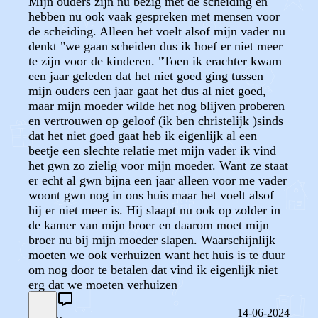
Mijn ouders zijn nu bezig met de scheiding en
hebben nu ook vaak gespreken met mensen voor
de scheiding. Alleen het voelt alsof mijn vader nu
denkt "we gaan scheiden dus ik hoef er niet meer
te zijn voor de kinderen. "Toen ik erachter kwam
een jaar geleden dat het niet goed ging tussen
mijn ouders een jaar gaat het dus al niet goed,
maar mijn moeder wilde het nog blijven proberen
en vertrouwen op geloof (ik ben christelijk )sinds
dat het niet goed gaat heb ik eigenlijk al een
beetje een slechte relatie met mijn vader ik vind
het gwn zo zielig voor mijn moeder. Want ze staat
er echt al gwn bijna een jaar alleen voor me vader
woont gwn nog in ons huis maar het voelt alsof
hij er niet meer is. Hij slaapt nu ook op zolder in
de kamer van mijn broer en daarom moet mijn
broer nu bij mijn moeder slapen. Waarschijnlijk
moeten we ook verhuizen want het huis is te duur
om nog door te betalen dat vind ik eigenlijk niet
erg dat we moeten verhuizen
14-06-2024