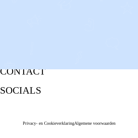
CONTACT
SOCIALS
Privacy- en Cookieverklaring
Algemene voorwaarden