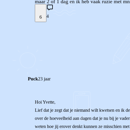
maar 2 of 1 dag en ik heb vaak ruzie met m
4
6
STEL JE EIGEN VRAAG
REACTIES (
4
)
Puck
23 jaar
Hoi Yvette,
Lief dat je zegt dat je niemand wilt kwetsen en ik den
over de hoeveelheid aan dagen dat je nu bij je vader
weten hoe jij erover denkt kunnen ze misschien met 