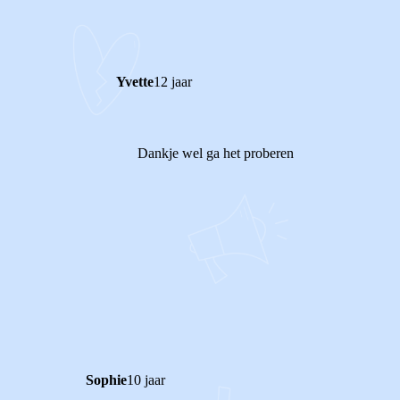
Yvette
12 jaar
Dankje wel ga het proberen
1
1
Reageer
Sophie
10 jaar