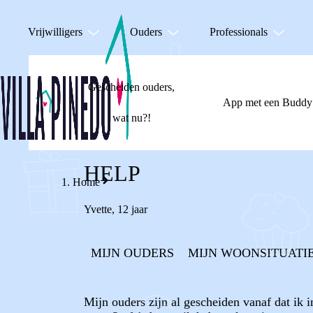
Vrijwilligers
Ouders
Professionals
Gescheiden ouders,
App met een Buddy
wat nu?!
HELP
Home
Yvette
,
12 jaar
MIJN OUDERS
MIJN WOONSITUATI
Mijn ouders zijn al gescheiden vanaf dat ik 