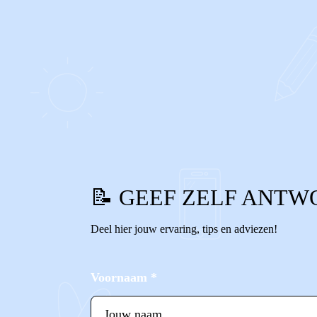
0
1
Reageer
📝 GEEF ZELF ANTW
Deel hier jouw ervaring, tips en adviezen!
Voornaam
*