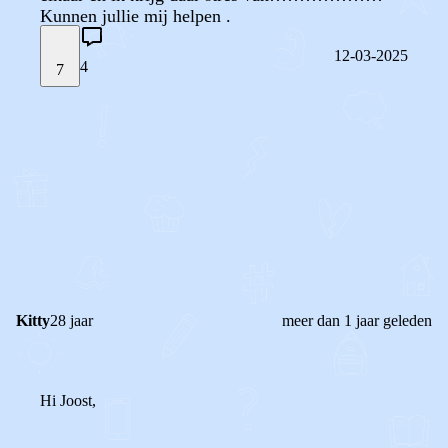
Kunnen jullie mij helpen .
12-03-2025
4
7
STEL JE EIGEN VRAAG
OF
REAGEER OP DIT BERICHT
REACTIES (
4
)
Kitty
28 jaar
meer dan 1 jaar geleden
Hi Joost,