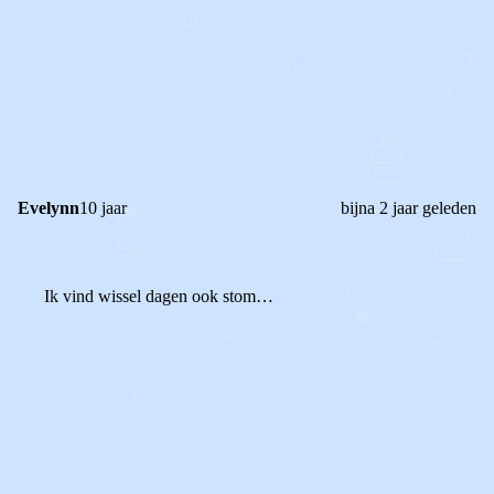
0
0
Reageer
Evelynn
10 jaar
bijna 2 jaar geleden
Ik vind wissel dagen ook stom…
0
0
Reageer