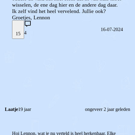
wisselen, de ene dag hier en de andere dag daar.
Ik zelf vind het heel vervelend. Jullie ook?
Groetjes, Lennon
16-07-2024
4
15
STEL JE EIGEN VRAAG
OF
REAGEER OP DIT BERICHT
REACTIES (
4
)
Laatje
19 jaar
ongeveer 2 jaar geleden
Hoi Lennon, wat je nu verteld is heel herkenbaar. Elke