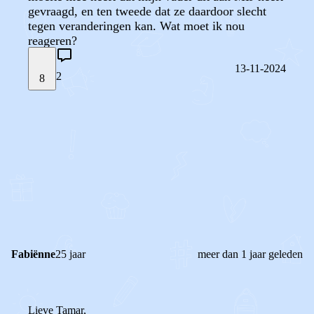
gevraagd, en ten tweede dat ze daardoor slecht
tegen veranderingen kan. Wat moet ik nou
reageren?
13-11-2024
2
8
STEL JE EIGEN VRAAG
OF
REAGEER OP DIT BERICHT
REACTIES (
2
)
Fabiënne
25 jaar
meer dan 1 jaar geleden
Lieve Tamar,