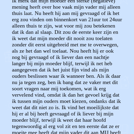
Ik merk dat mijn moeder een sterke (negatieve)
mening heeft over hoe vaak mijn vader mij alleen
thuis laat. Nu heeft hij aan mij gevraagd of ik het
erg zou vinden om binnenkort van 21uur tot 24uur
alleen thuis te zijn, wat voor mij zou betekenen
dat ik dan al slaap. Dit zou de eerste keer zijn en
ik weet dat mijn moeder dit nooit zou toelaten
zonder dit eerst uitgebreid met me te overwegen,
als ze het dan wel toelaat. Nou heeft hij er ook
nog bij gevraagd of ik liever dan een nachtje
langer bij mijn moeder blijf, terwijl ik net heb
aangegeven dat ik het juist fijn vind als mijn
ouders beslissen waar ik wanneer ben. Als ik daar
nu ja tegen zeg, ben ik bang dat ze vaker met dit
soort vragen naar mij toekomen, wat ik erg
vervelend vind, omdat ik dan het gevoel krijg dat
ik tussen mijn ouders moet kiezen, ondanks dat ik
weet dat dit niet zo is. Ik vind het moeilijkste dat
hij er al bij heeft gevraagd of ik liever bij mijn
moeder blijf, terwijl ik weet dat haar hoofd
tegenwoordig al erg vol zit en ten eerste dat ze er
moeite mee heeft dat mijn vader dit aan MIJ heeft