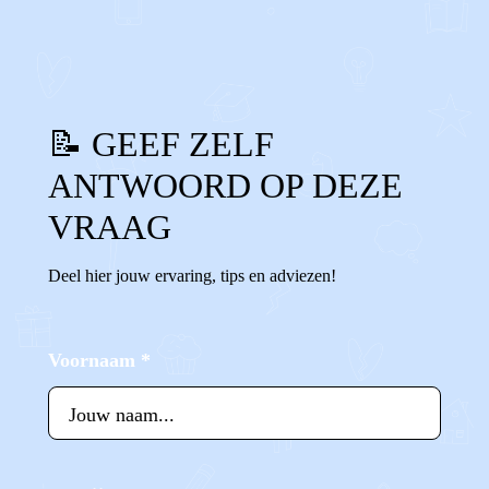
0
0
Reageer
📝 GEEF ZELF
ANTWOORD OP DEZE
VRAAG
Deel hier jouw ervaring, tips en adviezen!
Voornaam
*