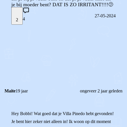
je bij moeder bent? DAT IS ZO IRRITANT!!!!🫤
27-05-2024
4
2
STEL JE EIGEN VRAAG
OF
REAGEER OP DIT BERICHT
REACTIES (
4
)
Maite
19 jaar
ongeveer 2 jaar geleden
Hey Bobbi! Wat goed dat je Villa Pinedo hebt gevonden!
Je bent hier zeker niet alleen in! Ik woon op dit moment