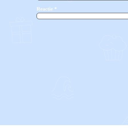
Reactie
*