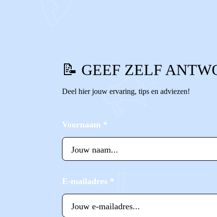
0
1
Reageer
📝 GEEF ZELF ANTW
Deel hier jouw ervaring, tips en adviezen!
Voornaam
*
E-mailadres
*