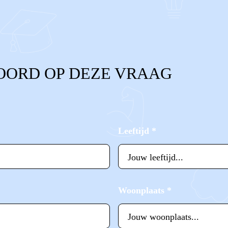
OORD OP DEZE VRAAG
Leeftijd
*
Woonplaats
*