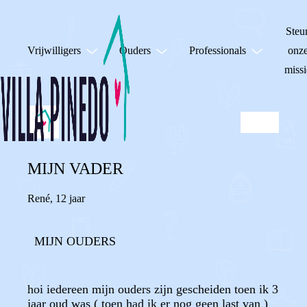
Steu
Vrijwilligers
Ouders
Professionals
onz
missi
MIJN VADER
René
,
12 jaar
MIJN OUDERS
hoi iedereen mijn ouders zijn gescheiden toen ik 3
jaar oud was ( toen had ik er nog geen last van )