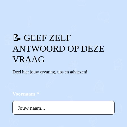
0
0
Reageer
📝 GEEF ZELF
ANTWOORD OP DEZE
VRAAG
Deel hier jouw ervaring, tips en adviezen!
Voornaam
*