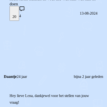
doen
13-08-2024
4
20
STEL JE EIGEN VRAAG
OF
REAGEER OP DIT BERICHT
REACTIES (
4
)
Daantje
24 jaar
bijna 2 jaar geleden
Hey lieve Lena, dankjewel voor het stellen van jouw
vraag!