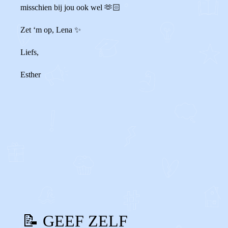
misschien bij jou ook wel 🫶🏻
Zet ‘m op, Lena ✨
Liefs,
Esther
0
0
Reageer
📝 GEEF ZELF