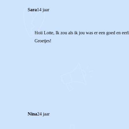
Sara
14 jaar
Hoii Lotte, Ik zou als ik jou was er een goed en ee
Groetjes!
0
0
Reageer
Nina
24 jaar