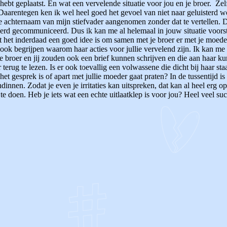
 hebt geplaatst. En wat een vervelende situatie voor jou en je broer. Ze
Daarentegen ken ik wel heel goed het gevoel van niet naar geluisterd 
chternaam van mijn stiefvader aangenomen zonder dat te vertellen. Dit 
werd gecommuniceerd. Dus ik kan me al helemaal in jouw situatie voorste
 het inderdaad een goed idee is om samen met je broer er met je moeder o
 ook begrijpen waarom haar acties voor jullie vervelend zijn. Ik kan me 
Je broer en jij zouden ook een brief kunnen schrijven en die aan haar k
terug te lezen. Is er ook toevallig een volwassene die dicht bij haar s
het gesprek is of apart met jullie moeder gaat praten? In de tussentijd is
ndinnen. Zodat je even je irritaties kan uitspreken, dat kan al heel erg
 doen. Heb je iets wat een echte uitlaatklep is voor jou? Heel veel succ