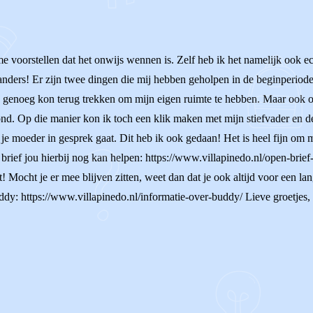
me voorstellen dat het onwijs wennen is. Zelf heb ik het namelijk ook e
ders! Er zijn twee dingen die mij hebben geholpen in de beginperiode. 
 genoeg kon terug trekken om mijn eigen ruimte te hebben. Maar ook om
ond. Op die manier kon ik toch een klik maken met mijn stiefvader en de
je moeder in gesprek gaat. Dit heb ik ook gedaan! Het is heel fijn om m
e brief jou hierbij nog kan helpen: https://www.villapinedo.nl/open-bri
dt! Mocht je er mee blijven zitten, weet dan dat je ook altijd voor een 
ddy: https://www.villapinedo.nl/informatie-over-buddy/ Lieve groetjes,