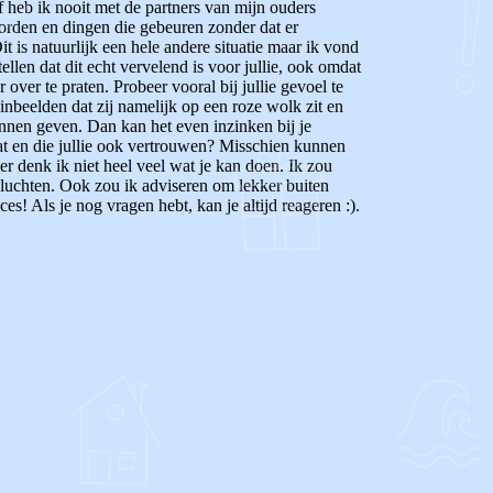
lf heb ik nooit met de partners van mijn ouders
worden en dingen die gebeuren zonder dat er
is natuurlijk een hele andere situatie maar ik vond
llen dat dit echt vervelend is voor jullie, ook omdat
ver te praten. Probeer vooral bij jullie gevoel te
inbeelden dat zij namelijk op een roze wolk zit en
unnen geven. Dan kan het even inzinken bij je
taat en die jullie ook vertrouwen? Misschien kunnen
 er denk ik niet heel veel wat je kan doen. Ik zou
 opluchten. Ook zou ik adviseren om lekker buiten
es! Als je nog vragen hebt, kan je altijd reageren :).