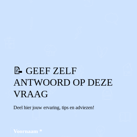
0
0
Reageer
📝 GEEF ZELF
ANTWOORD OP DEZE
VRAAG
Deel hier jouw ervaring, tips en adviezen!
Voornaam
*