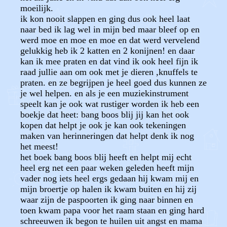
moeilijk.
ik kon nooit slappen en ging dus ook heel laat
naar bed ik lag wel in mijn bed maar bleef op en
werd moe en moe en moe en dat werd vervelend
gelukkig heb ik 2 katten en 2 konijnen! en daar
kan ik mee praten en dat vind ik ook heel fijn ik
raad jullie aan om ook met je dieren ,knuffels te
praten. en ze begrijpen je heel goed dus kunnen ze
je wel helpen. en als je een muziekinstrument
speelt kan je ook wat rustiger worden ik heb een
boekje dat heet: bang boos blij jij kan het ook
kopen dat helpt je ook je kan ook tekeningen
maken van herinneringen dat helpt denk ik nog
het meest!
het boek bang boos blij heeft en helpt mij echt
heel erg net een paar weken geleden heeft mijn
vader nog iets heel ergs gedaan hij kwam mij en
mijn broertje op halen ik kwam buiten en hij zij
waar zijn de paspoorten ik ging naar binnen en
toen kwam papa voor het raam staan en ging hard
schreeuwen ik begon te huilen uit angst en mama