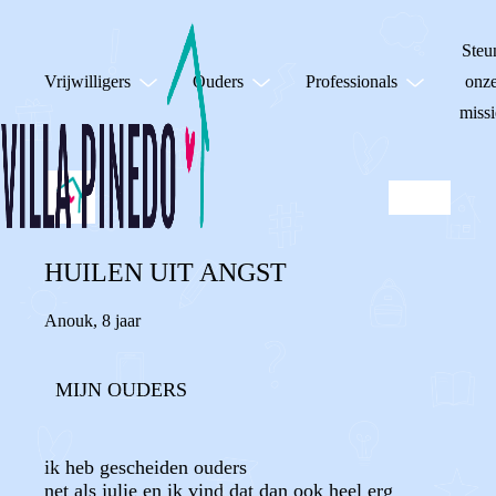
Steu
Vrijwilligers
Ouders
Professionals
onz
missi
HUILEN UIT ANGST
Anouk
,
8 jaar
MIJN OUDERS
ik heb gescheiden ouders
net als julie en ik vind dat dan ook heel erg