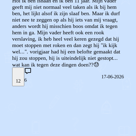
Hoi ik ben ishaan en ik ben 11 jaar. Mijn vader
geeft mij niet normaal veel taken als ik bij hem
ben, het lijkt alsof ik zijn slaaf ben. Maar ik durf
niet nee te zeggen op als hij iets van mij vraagt,
anders wordt hij misschien boos omdat ik tegen
hem in ga. Mijn vader heeft ook een rook
verslaving, ik heb heel veel keren gezegd dat hij
moet stoppen met roken en dan zegt hij "ik kijk
wel...". vorigjaar had hij een belofte gemaakt dat
hij zou stoppen, hij is uiteindelijk niet gestopt...
wat kan ik tegen deze dingen doen??😓
17-06-2026
6
12
STEL JE EIGEN VRAAG
OF
REAGEER OP DIT BERICHT