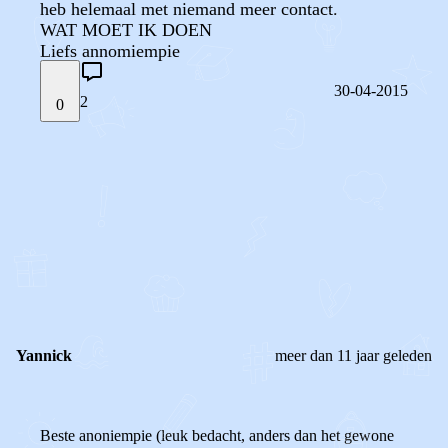
heb helemaal met niemand meer contact.
WAT MOET IK DOEN
Liefs annomiempie
30-04-2015
2
0
STEL JE EIGEN VRAAG
OF
REAGEER OP DIT BERICHT
REACTIES (
2
)
Yannick
meer dan 11 jaar geleden
Beste anoniempie (leuk bedacht, anders dan het gewone