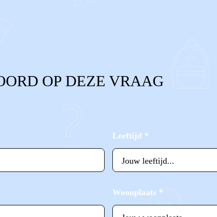
OORD OP DEZE VRAAG
Leeftijd
*
Woonplaats
*