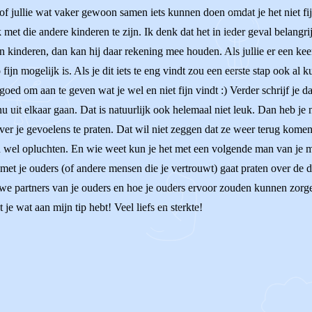
 of jullie wat vaker gewoon samen iets kunnen doen omdat je het niet f
 met die andere kinderen te zijn. Ik denk dat het in ieder geval belangr
en kinderen, dan kan hij daar rekening mee houden. Als jullie er een ke
 fijn mogelijk is. Als je dit iets te eng vindt zou een eerste stap ook a
al goed om aan te geven wat je wel en niet fijn vindt :) Verder schrijf 
 uit elkaar gaan. Dat is natuurlijk ook helemaal niet leuk. Dan heb je 
r je gevoelens te praten. Dat wil niet zeggen dat ze weer terug komen b
ou wel opluchten. En wie weet kun je het met een volgende man van je 
 je met je ouders (of andere mensen die je vertrouwt) gaat praten over d
nieuwe partners van je ouders en hoe je ouders ervoor zouden kunnen zorg
e wat aan mijn tip hebt! Veel liefs en sterkte!