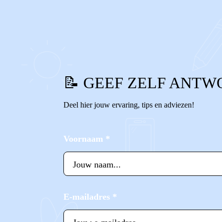
0
0
Reageer
📝 GEEF ZELF ANTW
Deel hier jouw ervaring, tips en adviezen!
Voornaam
*
E-mailadres
*