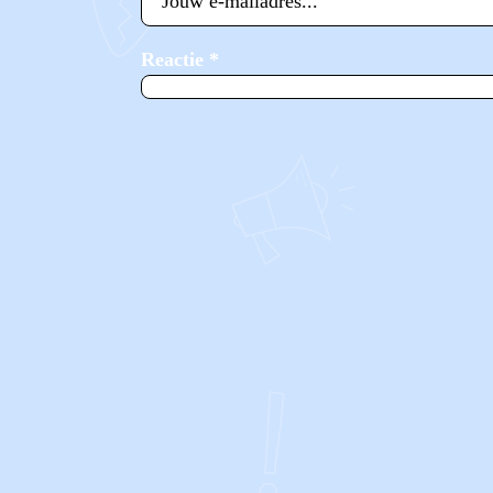
Reactie
*