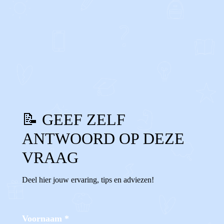
0
0
Reageer
📝 GEEF ZELF
ANTWOORD OP DEZE
VRAAG
Deel hier jouw ervaring, tips en adviezen!
Voornaam
*