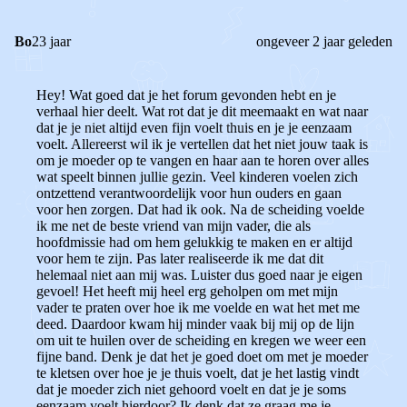
Bo
23 jaar
ongeveer 2 jaar geleden
Hey! Wat goed dat je het forum gevonden hebt en je
verhaal hier deelt. Wat rot dat je dit meemaakt en wat naar
dat je je niet altijd even fijn voelt thuis en je je eenzaam
voelt. Allereerst wil ik je vertellen dat het niet jouw taak is
om je moeder op te vangen en haar aan te horen over alles
wat speelt binnen jullie gezin. Veel kinderen voelen zich
ontzettend verantwoordelijk voor hun ouders en gaan
voor hen zorgen. Dat had ik ook. Na de scheiding voelde
ik me net de beste vriend van mijn vader, die als
hoofdmissie had om hem gelukkig te maken en er altijd
voor hem te zijn. Pas later realiseerde ik me dat dit
helemaal niet aan mij was. Luister dus goed naar je eigen
gevoel!
Het heeft mij heel erg geholpen om met mijn
vader te praten over hoe ik me voelde en wat het met me
deed. Daardoor kwam hij minder vaak bij mij op de lijn
om uit te huilen over de scheiding en kregen we weer een
fijne band.
Denk je dat het je goed doet om met je moeder
te kletsen over hoe je je thuis voelt, dat je het lastig vindt
dat je moeder zich niet gehoord voelt en dat je je soms
eenzaam voelt hierdoor? Ik denk dat ze graag me je