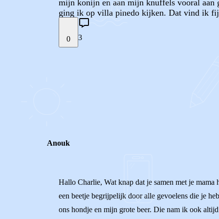
mijn konijn en aan mijn knuffels vooral aan 
ging ik op villa pinedo kijken. Dat vind ik f
3
0
STEL JE EIGEN VRAAG
REACTIES (
3
)
Anouk
Hallo Charlie, Wat knap dat je samen met je mama hi
een beetje begrijpelijk door alle gevoelens die je h
ons hondje en mijn grote beer. Die nam ik ook altijd