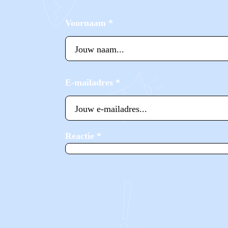
Voornaam
*
E-mailadres
*
Reactie
*