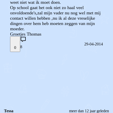
weet niet wat ik moet doen.
Op school gaat het ook niet zo haal veel
onvoldoende's,zal mijn vader nu nog wel met mij
contact willen hebben ,nu ik al deze vreselijke
dingen over hem heb moeten zeggen van mijn
moeder.
Groetjes Thomas
29-04-2014
8
0
STEL JE EIGEN VRAAG
OF
REAGEER OP DIT BERICHT
REACTIES (
8
)
Tessa
meer dan 12 jaar geleden