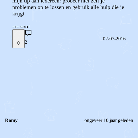
mijn tip aan iedereen: probeer niet zelf je
problemen op te lossen en gebruik alle hulp die je
krijgt.
-x- soof
02-07-2016
2
0
STEL JE EIGEN VRAAG
OF
REAGEER OP DIT BERICHT
REACTIES (
2
)
Romy
ongeveer 10 jaar geleden