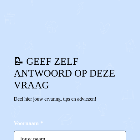
0
0
Reageer
📝 GEEF ZELF
ANTWOORD OP DEZE
VRAAG
Deel hier jouw ervaring, tips en adviezen!
Voornaam
*