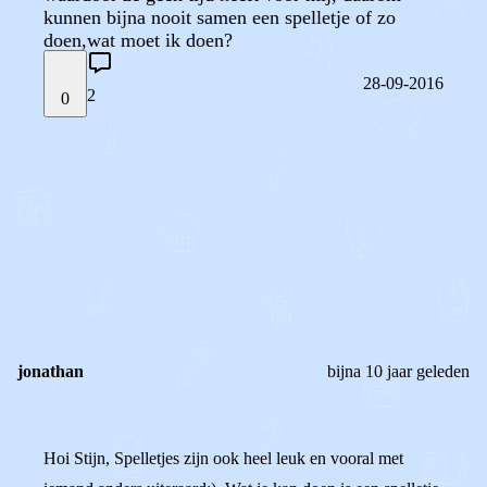
kunnen bijna nooit samen een spelletje of zo
doen,wat moet ik doen?
28-09-2016
2
0
STEL JE EIGEN VRAAG
OF
REAGEER OP DIT BERICHT
REACTIES (
2
)
jonathan
bijna 10 jaar geleden
Hoi Stijn, Spelletjes zijn ook heel leuk en vooral met