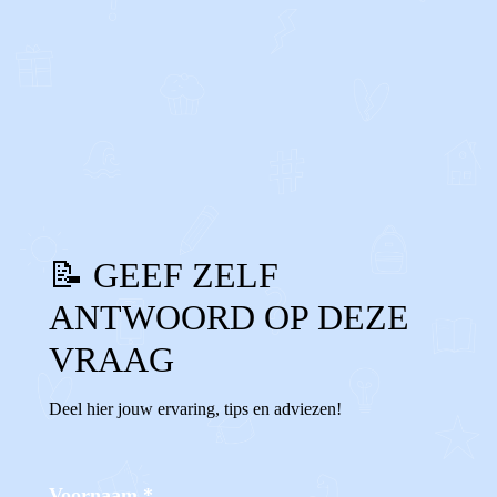
0
0
Reageer
📝 GEEF ZELF
ANTWOORD OP DEZE
VRAAG
Deel hier jouw ervaring, tips en adviezen!
Voornaam
*