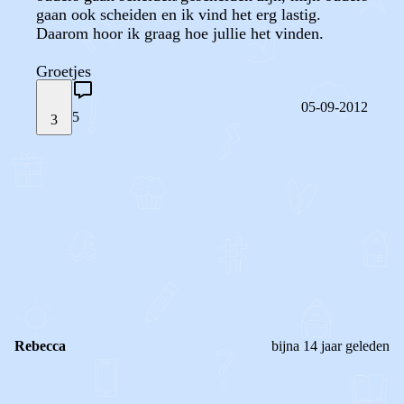
gaan ook scheiden en ik vind het erg lastig.
Daarom hoor ik graag hoe jullie het vinden.
Groetjes
05-09-2012
5
3
STEL JE EIGEN VRAAG
OF
REAGEER OP DIT BERICHT
REACTIES (
5
)
Rebecca
bijna 14 jaar geleden