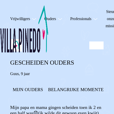
Steu
Vrijwilligers
Ouders
Professionals
onz
missi
GESCHEIDEN OUDERS
Guus
,
9 jaar
MIJN OUDERS
BELANGRIJKE MOMENTEN
Mijn papa en mama gingen scheiden toen ik 2 en
een half was😞(ik wilde dit gewoon even kwijt)