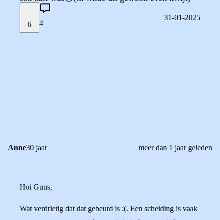
31-01-2025
4
6
STEL JE EIGEN VRAAG
OF
REAGEER OP DIT BERICHT
REACTIES (
4
)
Anne
30 jaar
meer dan 1 jaar geleden
Hoi Guus,
Wat verdrietig dat dat gebeurd is :(. Een scheiding is vaak