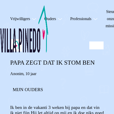
Steu
Vrijwilligers
Ouders
Professionals
onz
missi
PAPA ZEGT DAT IK STOM BEN
Anonim
,
10 jaar
MIJN OUDERS
Ik ben in de vakanti 3 weken bij papa en dat vin
ik niet fijn Hij let altijd op mij en ik doe niks goed