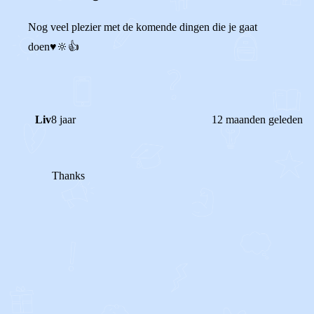
Nog veel plezier met de komende dingen die je gaat
doen♥️🔆👍
Liv
8 jaar
12 maanden geleden
Thanks
1
5
Reageer