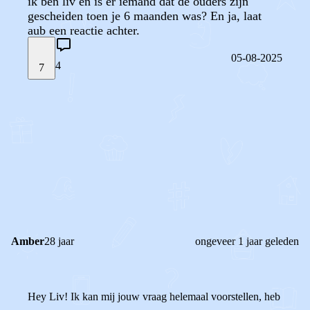
ik ben liv en is er iemand dat de ouders zijn
gescheiden toen je 6 maanden was? En ja, laat
aub een reactie achter.
05-08-2025
4
7
STEL JE EIGEN VRAAG
OF
REAGEER OP DIT BERICHT
REACTIES (
4
)
Amber
28 jaar
ongeveer 1 jaar geleden
Hey Liv! Ik kan mij jouw vraag helemaal voorstellen, heb