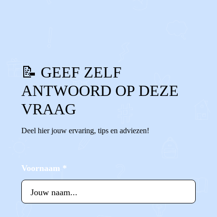
0
0
Reageer
📝 GEEF ZELF
ANTWOORD OP DEZE
VRAAG
Deel hier jouw ervaring, tips en adviezen!
Voornaam
*