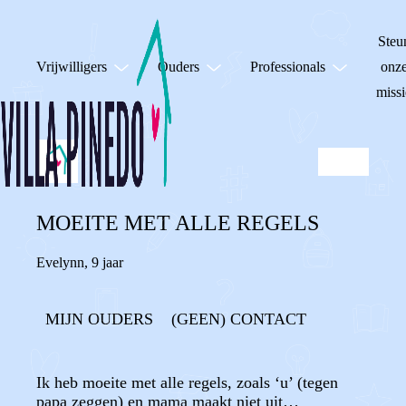
Steu
Vrijwilligers
Ouders
Professionals
onz
missi
MOEITE MET ALLE REGELS
Evelynn
,
9 jaar
MIJN OUDERS
(GEEN) CONTACT
Ik heb moeite met alle regels, zoals ‘u’ (tegen
papa zeggen) en mama maakt niet uit…