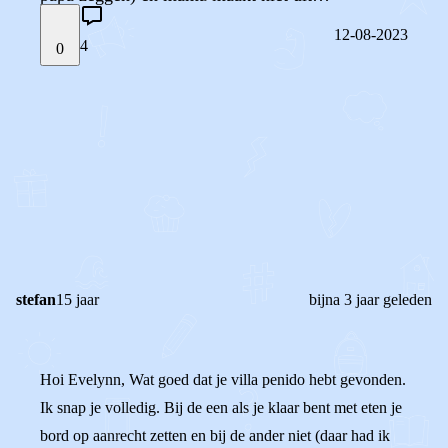
12-08-2023
4
0
STEL JE EIGEN VRAAG
OF
REAGEER OP DIT BERICHT
REACTIES (
4
)
stefan
15 jaar
bijna 3 jaar geleden
Hoi Evelynn, Wat goed dat je villa penido hebt gevonden.
Ik snap je volledig. Bij de een als je klaar bent met eten je
bord op aanrecht zetten en bij de ander niet (daar had ik