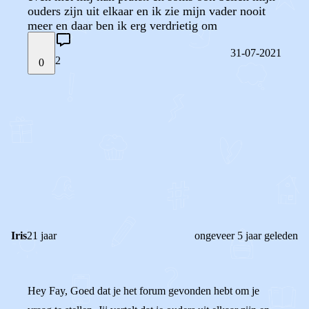
ouders zijn uit elkaar en ik zie mijn vader nooit
meer en daar ben ik erg verdrietig om
31-07-2021
2
0
STEL JE EIGEN VRAAG
OF
REAGEER OP DIT BERICHT
REACTIES (
2
)
Iris
21 jaar
ongeveer 5 jaar geleden
Hey Fay, Goed dat je het forum gevonden hebt om je