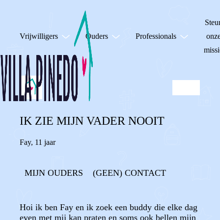
Steu
Vrijwilligers
Ouders
Professionals
onz
missi
IK ZIE MIJN VADER NOOIT
Fay
,
11 jaar
MIJN OUDERS
(GEEN) CONTACT
Hoi ik ben Fay en ik zoek een buddy die elke dag
even met mij kan praten en soms ook bellen mijn