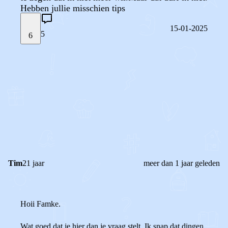
Hebben jullie misschien tips
15-01-2025
5
6
STEL JE EIGEN VRAAG
OF
REAGEER OP DIT BERICHT
REACTIES (
5
)
Tim
21 jaar
meer dan 1 jaar geleden
Hoii Famke.
Wat goed dat je hier dan je vraag stelt. Ik snap dat dingen