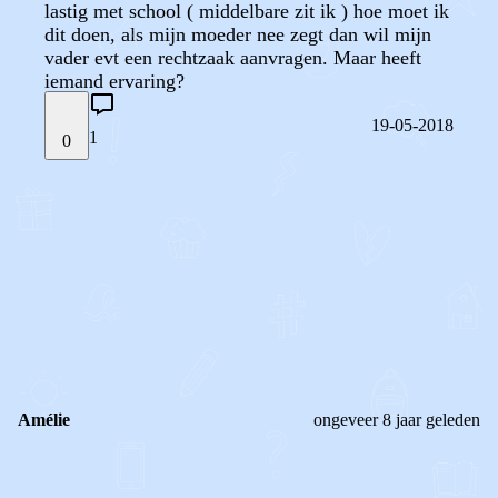
lastig met school ( middelbare zit ik ) hoe moet ik
dit doen, als mijn moeder nee zegt dan wil mijn
vader evt een rechtzaak aanvragen. Maar heeft
iemand ervaring?
19-05-2018
1
0
STEL JE EIGEN VRAAG
OF
REAGEER OP DIT BERICHT
REACTIES (
1
)
Amélie
ongeveer 8 jaar geleden