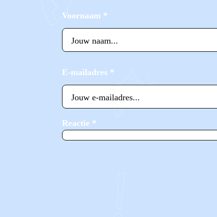
Voornaam
*
E-mailadres
*
Reactie
*