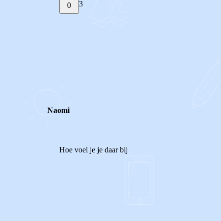
3
0
STEL JE EIGEN VRAAG
REACTIES (
3
)
Naomi
Hoe voel je je daar bij