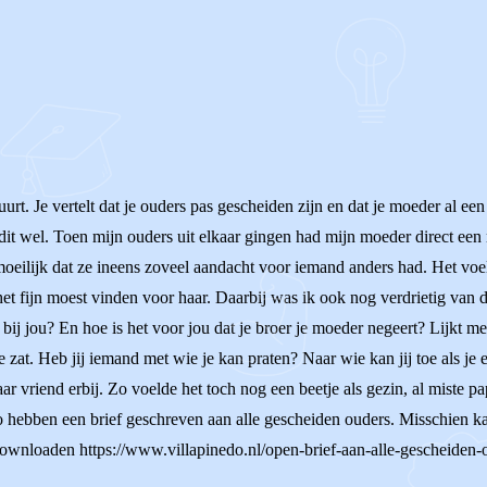
urt. Je vertelt dat je ouders pas gescheiden zijn en dat je moeder al een 
dit wel. Toen mijn ouders uit elkaar gingen had mijn moeder direct een n
eilijk dat ze ineens zoveel aandacht voor iemand anders had. Het voeld
het fijn moest vinden voor haar. Daarbij was ik ook nog verdrietig van 
 bij jou? En hoe is het voor jou dat je broer je moeder negeert? Lijkt me 
e zat. Heb jij iemand met wie je kan praten? Naar wie kan jij toe als j
ar vriend erbij. Zo voelde het toch nog een beetje als gezin, al miste
hebben een brief geschreven aan alle gescheiden ouders. Misschien kan
 downloaden https://www.villapinedo.nl/open-brief-aan-alle-gescheiden-o