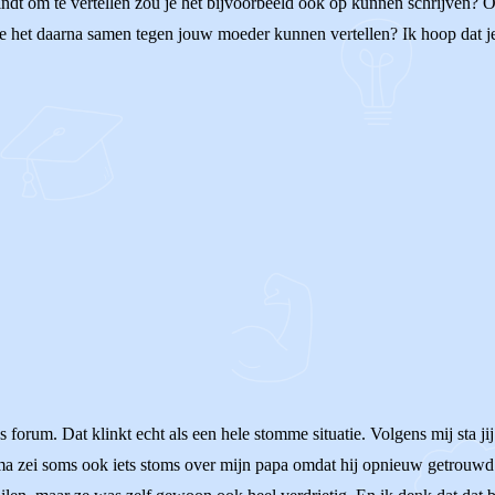
ndt om te vertellen zou je het bijvoorbeeld ook op kunnen schrijven? O
lie het daarna samen tegen jouw moeder kunnen vertellen? Ik hoop dat je
forum. Dat klinkt echt als een hele stomme situatie. Volgens mij sta jij p
ma zei soms ook iets stoms over mijn papa omdat hij opnieuw getrouwd w