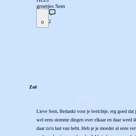
groetjes Sem
2
0
STEL JE EIGEN VRAAG
REACTIES (
2
)
Zoë
Lieve Sem, Bedankt voor je berichtje, erg goed dat je
wel eens stomme dingen over elkaar en daar werd ik d
daar zo'n last van hebt. Heb je je moeder al eens ve