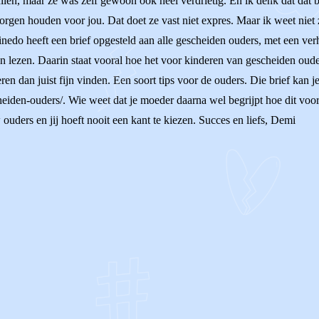
huilen, maar ze was zelf gewoon ook heel verdrietig. En ik denk dat dat
orgen houden voor jou. Dat doet ze vast niet expres. Maar ik weet niet zo
a Pinedo heeft een brief opgesteld aan alle gescheiden ouders, met een v
en lezen. Daarin staat vooral hoe het voor kinderen van gescheiden oude
en dan juist fijn vinden. Een soort tips voor de ouders. Die brief kan j
heiden-ouders/. Wie weet dat je moeder daarna wel begrijpt hoe dit voo
ouders en jij hoeft nooit een kant te kiezen. Succes en liefs, Demi