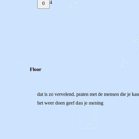
4
0
STEL JE EIGEN VRAAG
REACTIES (
4
)
Floor
dat is zo vervelend. praten met de mensen die je kan
het weer doen geef dan je mening