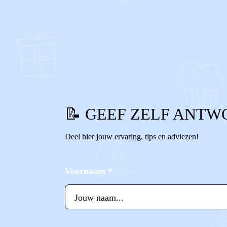
0
0
Reageer
📝 GEEF ZELF ANTW
Deel hier jouw ervaring, tips en adviezen!
Voornaam
*