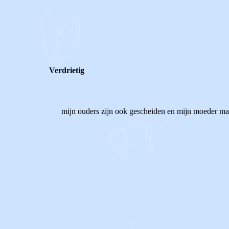
0
0
Reageer
Verdrietig
mijn ouders zijn ook gescheiden en mijn moeder maa
0
0
Reageer