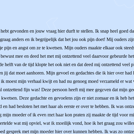
hebt gevonden en jouw vraag hier durft te stellen. Ik snap heel goed dat h
graag anders en ik begrijpelijk dat het jou ook pijn doet! Mij ouders zi
ijp je pijn en angst om ze te kwetsen. Mijn ouders maakte elkaar ook ste
el bewust mee en deed het met mij ontzettend veel daarvoor gebeurde het
e helft van de tijd klopte het ook niet en dat deed mij ontzettend veel p
 jij dat moet aanhoren. Mijn gevoel en gedachtes die ik hier over had
, ik moest mijn verhaal kwijt en had nu genoeg moed verzameld er wat 
al ontzettend fijn was! Deze persoon heeft mij mee gegeven dat mijn ge
wetsen. Deze gedachte en gevoelens zijn er niet zomaar en ik heb het 
en had besloten het met haar als eerste er over te hebben. Ik was ontz
g mijn moeder of ik even met haar kon praten zij maakte de tijd voor mij
rtelde wat mij opviel, wat ik moeilijk vond, hoe ik het graag zou willen
goed gesprek met mijn moeder hier over kunnen hebben. Ik was zo ontze