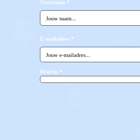
Voornaam
*
E-mailadres
*
Reactie
*