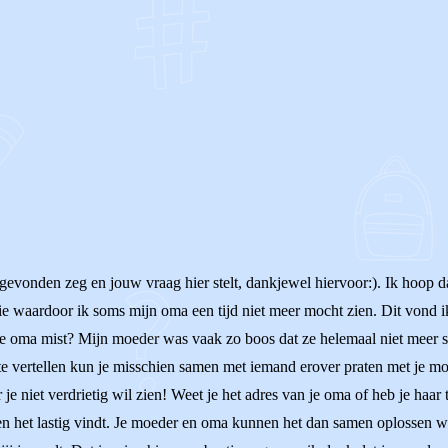
OF
evonden zeg en jouw vraag hier stelt, dankjewel hiervoor:). Ik hoop da
aardoor ik soms mijn oma een tijd niet meer mocht zien. Dit vond ik, n
je je oma mist? Mijn moeder was vaak zo boos dat ze helemaal niet meer sn
e vertellen kun je misschien samen met iemand erover praten met je moed
je niet verdrietig wil zien! Weet je het adres van je oma of heb je haa
 en het lastig vindt. Je moeder en oma kunnen het dan samen oplossen wa