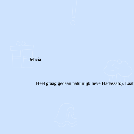
0
0
Reageer
Jelicia
Heel graag gedaan natuurlijk lieve Hadassah:). Laat
0
0
Reageer