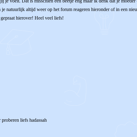
 jij je voelt. Dat is misschien een beetje eng maar ik denk dat je moede
n je natuurlijk altijd weer op het forum reageren hieronder of in een nieu
gepraat hierover! Heel veel liefs!
er proberen liefs hadassah