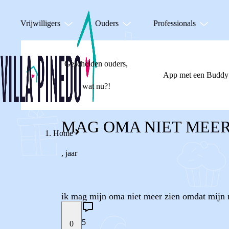
Vrijwilligers
Ouders
Professionals
Gescheiden ouders,
App met een Buddy
wat nu?!
MAG OMA NIET MEER
Home
,
jaar
ik mag mijn oma niet meer zien omdat mijn m
5
0