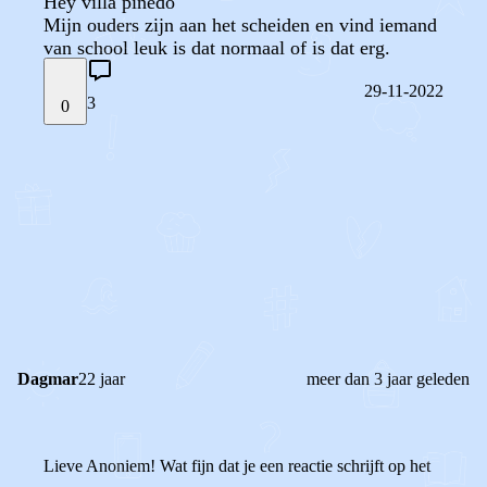
Hey villa pinedo
Mijn ouders zijn aan het scheiden en vind iemand
van school leuk is dat normaal of is dat erg.
29-11-2022
3
0
STEL JE EIGEN VRAAG
OF
REAGEER OP DIT BERICHT
REACTIES (
3
)
Dagmar
22 jaar
meer dan 3 jaar geleden
Lieve Anoniem! Wat fijn dat je een reactie schrijft op het