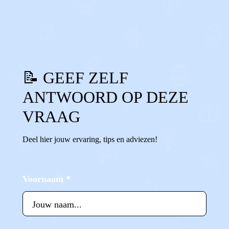
0
0
Reageer
📝 GEEF ZELF
ANTWOORD OP DEZE
VRAAG
Deel hier jouw ervaring, tips en adviezen!
Voornaam
*