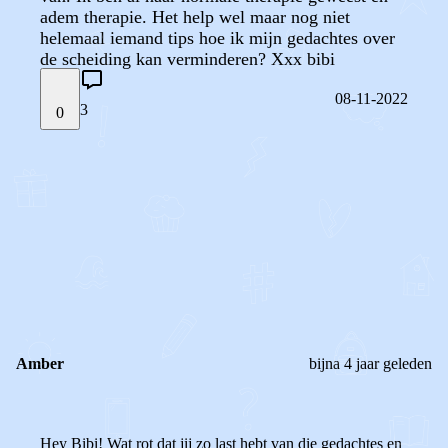
adem therapie. Het help wel maar nog niet
helemaal iemand tips hoe ik mijn gedachtes over
de scheiding kan verminderen? Xxx bibi
08-11-2022
3
0
STEL JE EIGEN VRAAG
OF
REAGEER OP DIT BERICHT
REACTIES (
3
)
Amber
bijna 4 jaar geleden
Hey Bibi! Wat rot dat jij zo last hebt van die gedachtes en